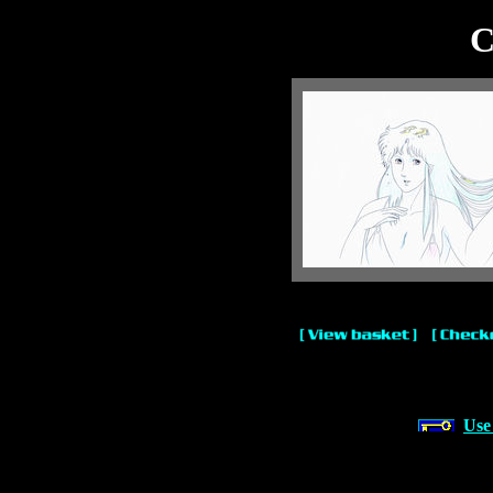
C
Use