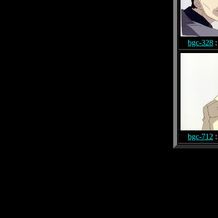
bgc-328
:
bgc-712
: