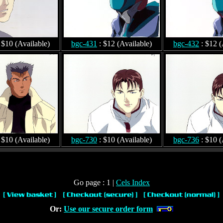
 $10 (Available)
bgc-431
: $12 (Available)
bgc-432
: $12 (
 $10 (Available)
bgc-730
: $10 (Available)
bgc-736
: $10 (
Go page : 1 |
Cels Index
Or:
Use our secure order form