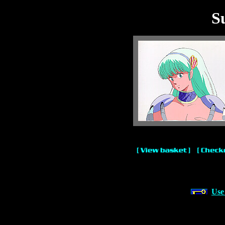
S
Use