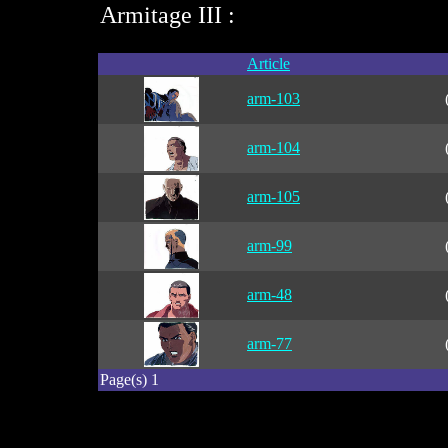
Armitage III :
Article
arm-103
arm-104
arm-105
arm-99
arm-48
arm-77
Page(s) 1