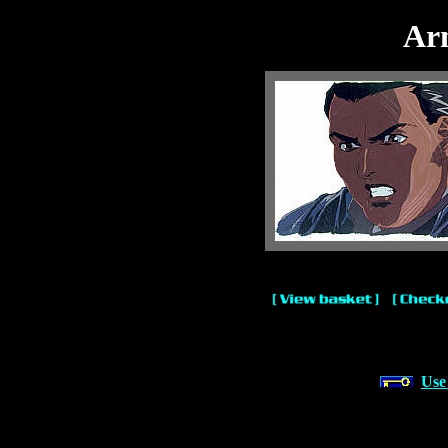
Arm
Use