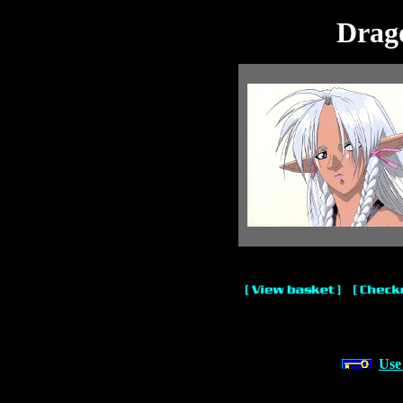
Drag
Use