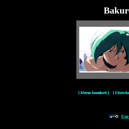
Bakur
Use