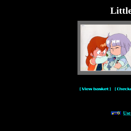
Littl
Use