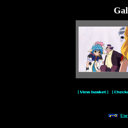
Gal
Use