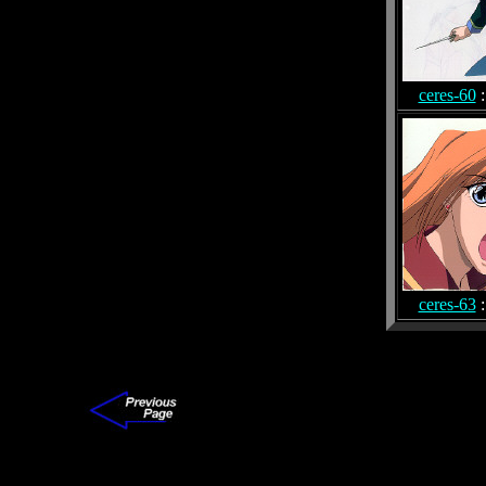
ceres-60
:
ceres-63
: