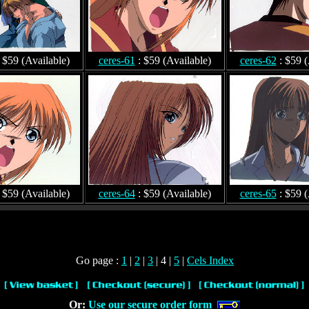
 $59 (Available)
ceres-61
: $59 (Available)
ceres-62
: $59 (
 $59 (Available)
ceres-64
: $59 (Available)
ceres-65
: $59 (
Go page :
1
|
2
|
3
| 4 |
5
|
Cels Index
Or:
Use our secure order form