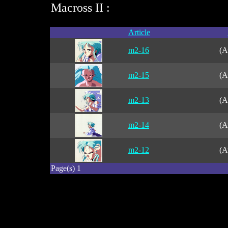
Macross II :
Article
m2-16
(A
m2-15
(A
m2-13
(A
m2-14
(A
m2-12
(A
Page(s) 1