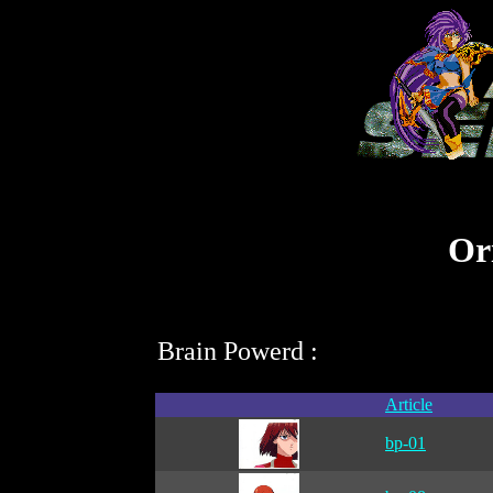
Ori
Brain Powerd :
Article
bp-01