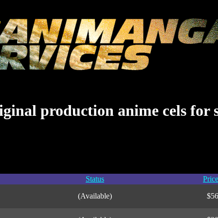
ginal production anime cels for 
Status
Pric
(Available)
$5