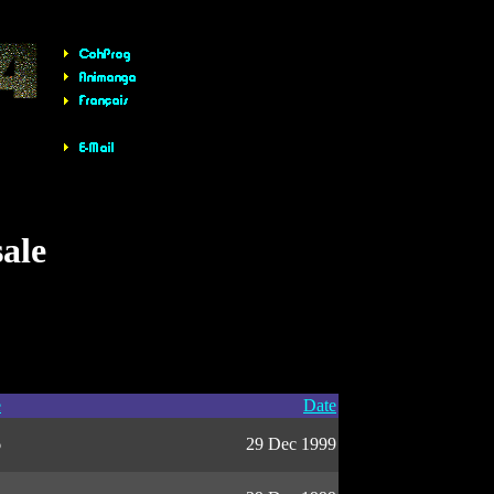
sale
e
Date
6
29 Dec 1999