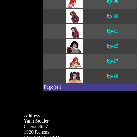
bp-08
bp-10
bp-11
bp-15
bp-17
bp-18
Page(s) 1
Address :
Yann Stettler
Chenalette 7
1020 Renens