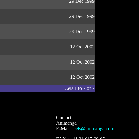
0
29 Dec 1999
0
29 Dec 1999
0
29 Dec 1999
9
12 Oct 2002
5
12 Oct 2002
5
12 Oct 2002
Cels 1 to 7 of 7
Contact :
Animanga
E-Mail :
cels@animanga.com