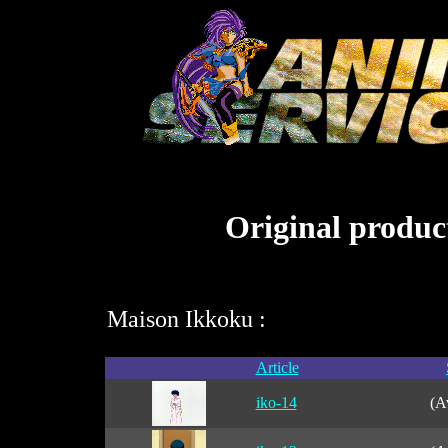
Original product
Maison Ikkoku :
Article
iko-14
(A