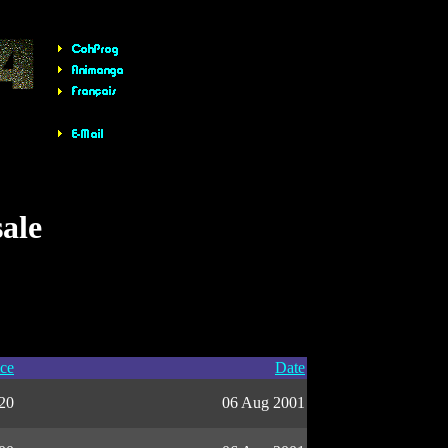
sale
ice
Date
20
06 Aug 2001