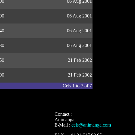
00
06 Aug 2001
00
06 Aug 2001
40
06 Aug 2001
30
06 Aug 2001
50
21 Feb 2002
90
21 Feb 2002
Cels 1 to 7 of 7
Contact :
Animanga
E-Mail :
cels@animanga.com