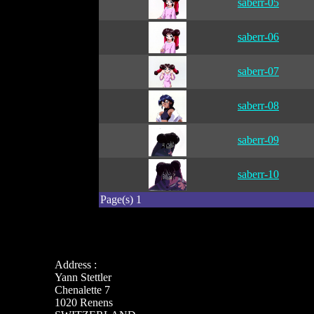
saberr-05
saberr-06
saberr-07
saberr-08
saberr-09
saberr-10
Page(s) 1
Address :
Yann Stettler
Chenalette 7
1020 Renens