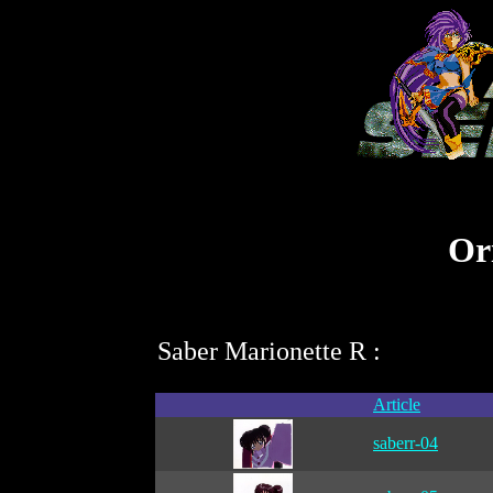
Ori
Saber Marionette R :
Article
saberr-04