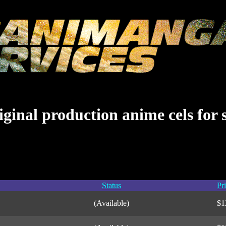
ginal production anime cels for 
Status
Pr
(Available)
$1