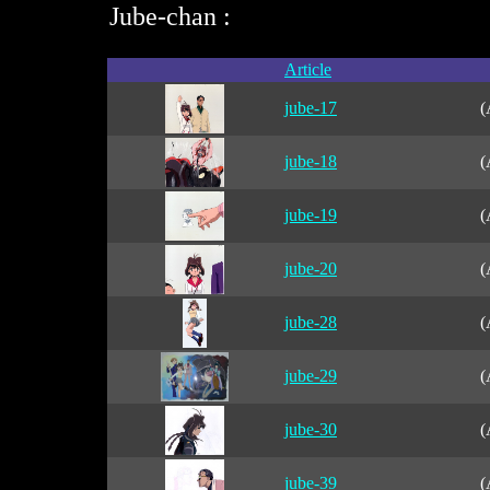
Jube-chan :
Article
jube-17
(
jube-18
(
jube-19
(
jube-20
(
jube-28
(
jube-29
(
jube-30
(
jube-39
(