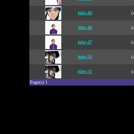
jube-40
(
jube-46
(
jube-47
(
jube-50
(
jube-51
(
Page(s) 1