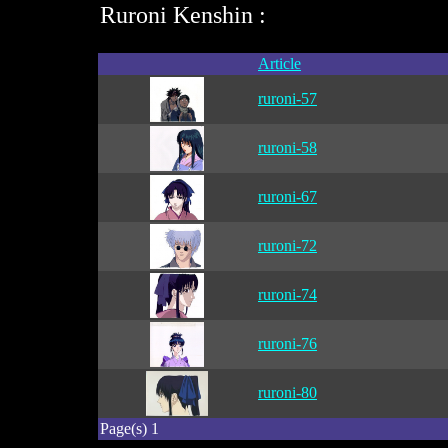
Ruroni Kenshin :
Article
ruroni-57
ruroni-58
ruroni-67
ruroni-72
ruroni-74
ruroni-76
ruroni-80
Page(s) 1