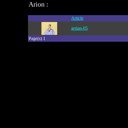
Arion :
Article
arslan-05
Page(s) 1