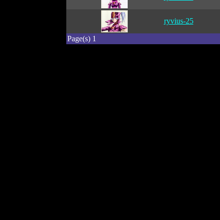
ryvius-25
Page(s) 1