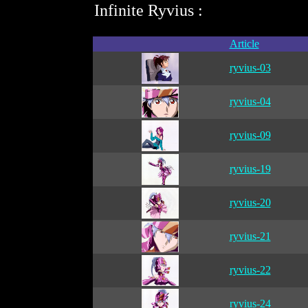
Infinite Ryvius :
Article
ryvius-03
ryvius-04
ryvius-09
ryvius-19
ryvius-20
ryvius-21
ryvius-22
ryvius-24