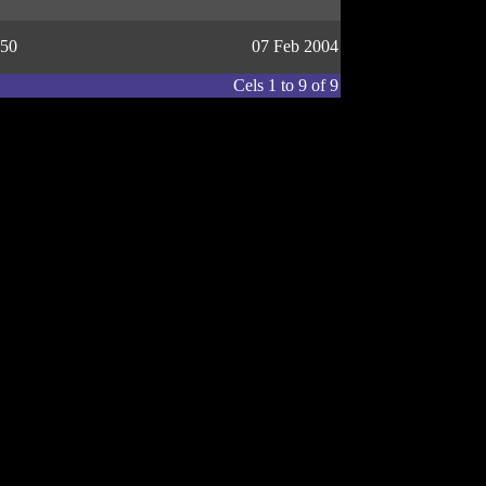
50
07 Feb 2004
Cels 1 to 9 of 9