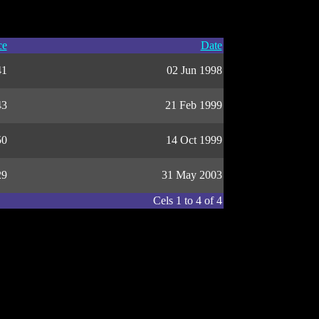
ce
Date
41
02 Jun 1998
43
21 Feb 1999
50
14 Oct 1999
29
31 May 2003
Cels 1 to 4 of 4