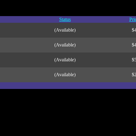
Status
Pri
(Available)
$
(Available)
$
(Available)
$
(Available)
$