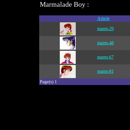
Marmalade Boy :
Article
marm-29
marm-48
marm-67
marm-81
Page(s) 1