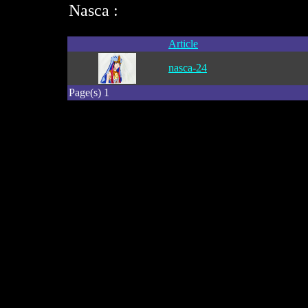
Nasca :
Article
nasca-24
Page(s) 1