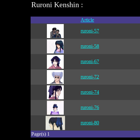
Ruroni Kenshin :
Article
ruroni-57
ruroni-58
ruroni-67
ruroni-72
ruroni-74
ruroni-76
ruroni-80
Page(s) 1