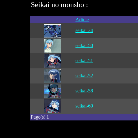
Seikai no monsho :
Article
seikai-34
seikai-50
seikai-51
seikai-52
seikai-58
seikai-60
Page(s) 1