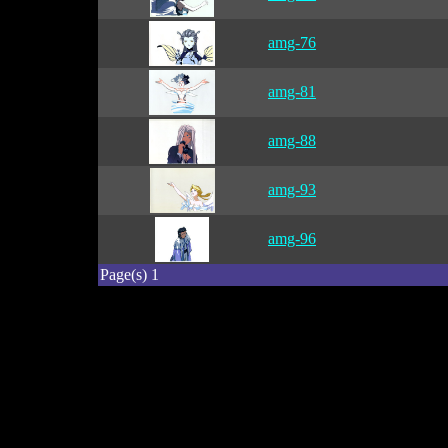
amg-76
amg-81
amg-88
amg-93
amg-96
Page(s) 1