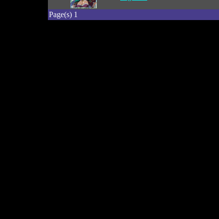
Page(s) 1