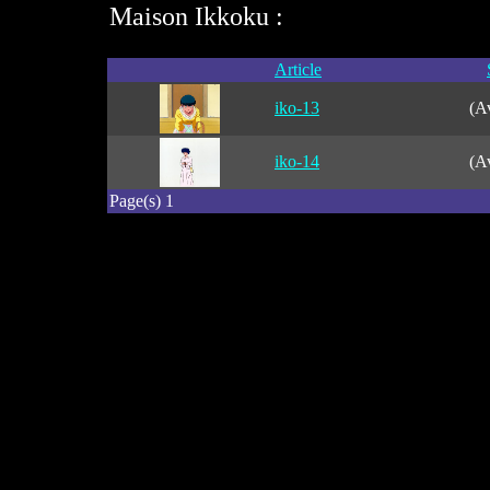
Maison Ikkoku :
Article
iko-13
(A
iko-14
(A
Page(s) 1