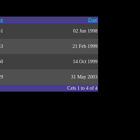
ce
Date
41
02 Jun 1998
43
21 Feb 1999
50
14 Oct 1999
29
31 May 2003
Cels 1 to 4 of 4