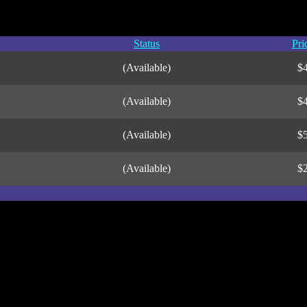
Status
Pri
(Available)
$
(Available)
$
(Available)
$
(Available)
$