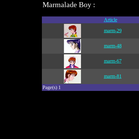
Marmalade Boy :
Article
marm-29
marm-48
marm-67
marm-81
Page(s) 1