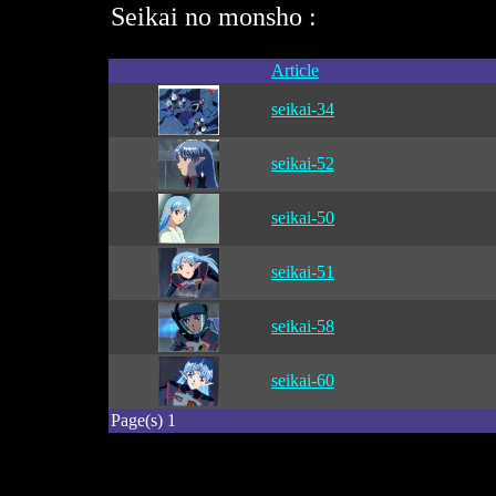
Seikai no monsho :
Article
seikai-34
seikai-52
seikai-50
seikai-51
seikai-58
seikai-60
Page(s) 1