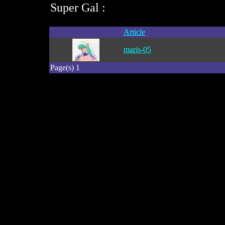
Super Gal :
Article
maris-05
Page(s) 1