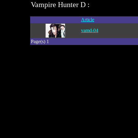
Vampire Hunter D :
Article
vamd-04
Page(s) 1