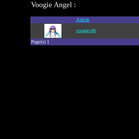
Voogie Angel :
Article
voogie-06
Page(s) 1