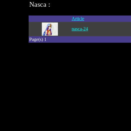
Nasca :
Article
nasca-24
Page(s) 1