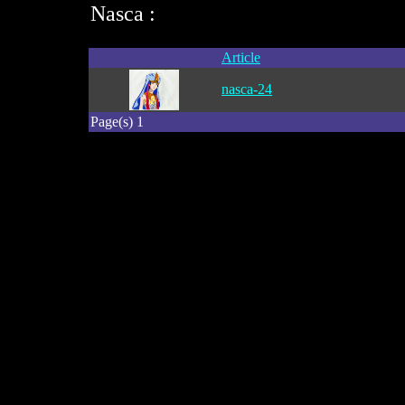
Nasca :
Article
nasca-24
Page(s) 1