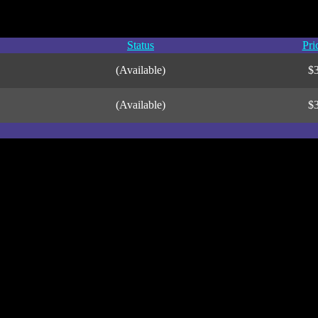
Status
Pri
(Available)
$
(Available)
$